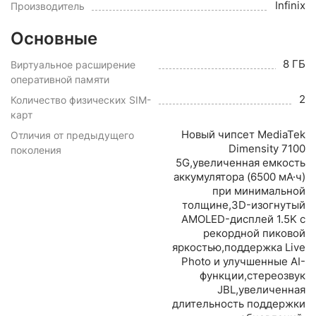
Infinix
Производитель
Основные
8 ГБ
Виртуальное расширение
оперативной памяти
2
Количество физических SIM-
карт
Новый чипсет MediaTek
Отличия от предыдущего
Dimensity 7100
поколения
5G,увеличенная емкость
аккумулятора (6500 мА·ч)
при минимальной
толщине,3D-изогнутый
AMOLED-дисплей 1.5K с
рекордной пиковой
яркостью,поддержка Live
Photo и улучшенные AI-
функции,стереозвук
JBL,увеличенная
длительность поддержки