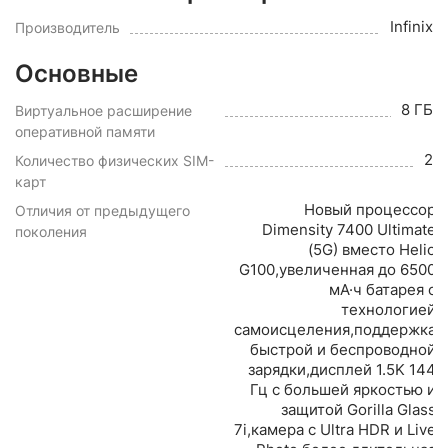
Infinix
Производитель
Основные
8 ГБ
Виртуальное расширение
оперативной памяти
2
Количество физических SIM-
карт
Новый процессор
Отличия от предыдущего
Dimensity 7400 Ultimate
поколения
(5G) вместо Helio
G100,увеличенная до 6500
мА·ч батарея с
технологией
самоисцеления,поддержка
быстрой и беспроводной
зарядки,дисплей 1.5K 144
Гц с большей яркостью и
защитой Gorilla Glass
7i,камера с Ultra HDR и Live