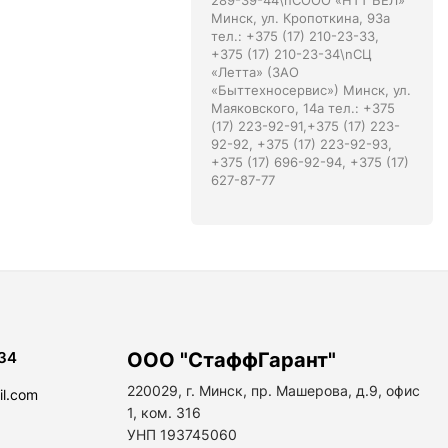
289-39-44\nСООО «НТТ БЕЛ»
Минск, ул. Кропоткина, 93а
тел.: +375 (17) 210-23-33,
+375 (17) 210-23-34\nСЦ
«Летта» (ЗАО
«Быттехносервис») Минск, ул.
Маяковского, 14а тел.: +375
(17) 223-92-91,+375 (17) 223-
92-92, +375 (17) 223-92-93,
+375 (17) 696-92-94, +375 (17)
627-87-77
34
ООО "СтаффГарант"
220029, г. Минск, пр. Машерова, д.9, офис
il.com
1, ком. 316
УНП 193745060