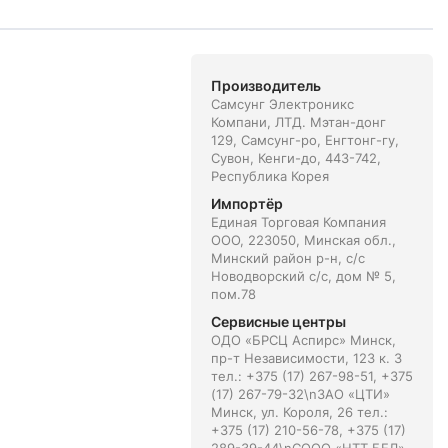
Производитель
Самсунг Электроникс
Компани, ЛТД. Мэтан-донг
129, Самсунг-ро, Енгтонг-гу,
Сувон, Кенги-до, 443-742,
Республика Корея
Импортёр
Единая Торговая Компания
ООО, 223050, Минская обл.,
Минский район р-н, с/с
Новодворский с/с, дом № 5,
пом.78
Сервисные центры
ОДО «БРСЦ Аспирс» Минск,
пр-т Независимости, 123 к. 3
тел.: +375 (17) 267-98-51, +375
(17) 267-79-32\nЗАО «ЦТИ»
Минск, ул. Короля, 26 тел.:
+375 (17) 210-56-78, +375 (17)