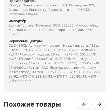
Производитель
Самсунг Электроникс Компани, ЛТД. Мэтан-донг 129,
Самсунг-ро, Енгтонг-гу, Сувон, Кенги-до, 443-742,
Республика Корея
Импортёр
Единая Торговая Компания ООО, 223050, Минская обл.,
Минский район р-н, с/с Новодворский с/с, дом № 5,
пом.78
Сервисные центры
ОДО «БРСЦ Аспирс» Минск, пр-т Независимости, 123 к.
3 тел.: +375 (17) 267-98-51, +375 (17) 267-79-32\nЗАО
«ЦТИ» Минск, ул. Короля, 26 тел.: +375 (17) 210-56-78,
+375 (17) 289-39-44\nСООО «НТТ БЕЛ» Минск, ул.
Кропоткина, 93а тел.: +375 (17) 210-23-33, +375 (17) 210-
23-34\nСЦ «Летта» (ЗАО «Быттехносервис») Минск, ул.
Маяковского, 14а тел.: +375 (17) 223-92-91,+375 (17) 223-
92-92, +375 (17) 223-92-93, +375 (17) 696-92-94, +375
(17) 627-87-77
Похожие товары