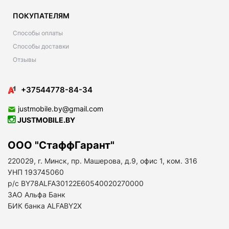
ПОКУПАТЕЛЯМ
Способы оплаты
Способы доставки
Отзывы
+37544778-84-34
justmobile.by@gmail.com
JUSTMOBILE.BY
ООО "СтаффГарант"
220029, г. Минск, пр. Машерова, д.9, офис 1, ком. 316
УНП 193745060
р/с BY78ALFA30122E60540020270000
ЗАО Альфа Банк
БИК банка ALFABY2X