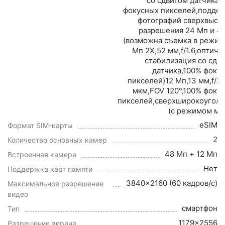
со сдвигом датчика,
фокусных пикселей,подде
фотографий сверхвысо
разрешения 24 Мп и 4
(возможна съемка в режим
Мп 2X,52 мм,f/1.6,оптиче
стабилизация со сдв
датчика,100% фоку
пикселей)12 Мп,13 мм,f/2.2
мкм,FOV 120°,100% фоку
пикселей,сверхширокоугол
(с режимом ма
eSIM
Формат SIM-карты
2
Количество основных камер
48 Мп + 12 Мп
Встроенная камера
Нет
Поддержка карт памяти
3840x2160 (60 кадров/с)
Максимальное разрешение
видео
смартфон
Тип
1179x2556
Разрешение экрана