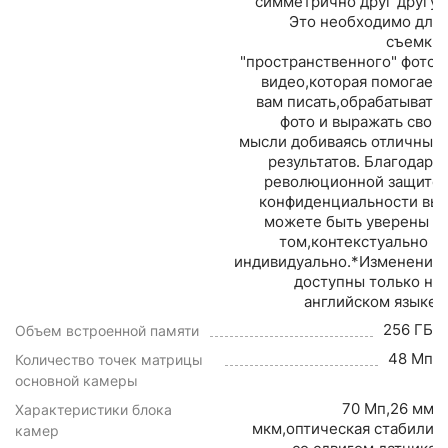
симметрично друг другу.
Это необходимо для
съемки
"пространственного" фото/
видео,которая помогает
вам писать,обрабатывать
фото и выражать свои
мысли добиваясь отличных
результатов. Благодаря
революционной защите
конфиденциальности вы
можете быть уверены в
том,контекстуально и
индивидуально.*Изменения
доступны только на
английском языке.
256 ГБ
Объем встроенной памяти
48 Мп
Количество точек матрицы
основной камеры
70 Мп,26 мм,f/1
Характеристики блока
мкм,оптическая стабилиз
камер