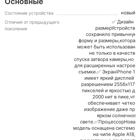
Основные
новый
Состояние устройства
✅ Дизайн и
Отличия от предыдущего
размерУстройство
поколения
сохранило привычную
форму и размеры,которая
может быть использована
не только в качестве
спуска затвора камеры,но и
для расширенных настроек
съемки.✅ ЭкранiPhone 16
имеет яркий дисплей с
разрешением 2556x1179
пикселей и яркостью до
2000 нит в пике,что
обеспечивает четкое
изображение даже при
ярком солнечном
свете.✅ПроцессорНовая
модель оснащена системой
на чипе Apple A18,а