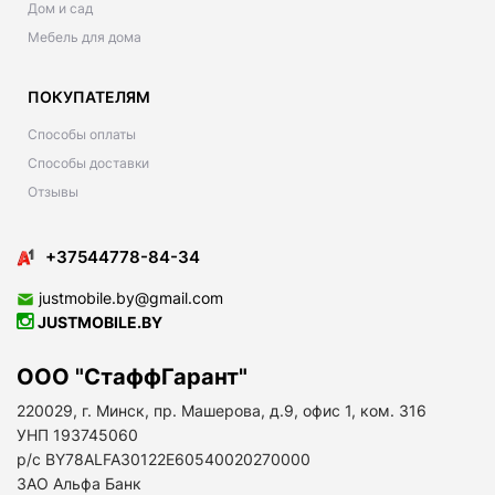
Дом и сад
Мебель для дома
ПОКУПАТЕЛЯМ
Способы оплаты
Способы доставки
Отзывы
+37544778-84-34
justmobile.by@gmail.com
JUSTMOBILE.BY
ООО "СтаффГарант"
220029, г. Минск, пр. Машерова, д.9, офис 1, ком. 316
УНП 193745060
р/с BY78ALFA30122E60540020270000
ЗАО Альфа Банк